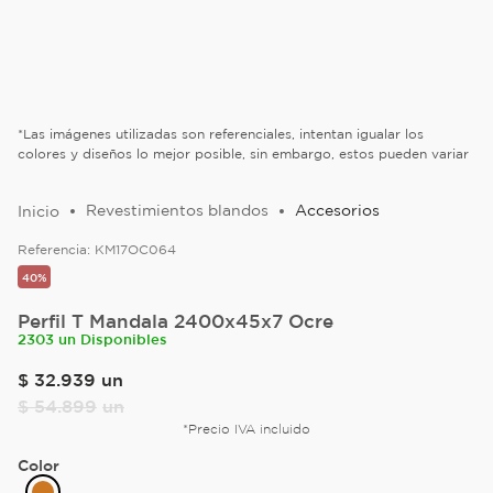
*Las imágenes utilizadas son referenciales, intentan igualar los
colores y diseños lo mejor posible, sin embargo, estos pueden variar
Revestimientos blandos
Accesorios
Referencia:
KM17OC064
40%
Perfil T Mandala 2400x45x7 Ocre
2303 un Disponibles
$
32
.
939
un
$
54
.
899
un
*Precio IVA incluido
Color