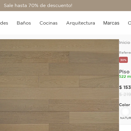
Sale hasta 70% de descuento!
Marcas
edes
Baños
Cocinas
Arquitectura
O
Refere
30%
Piso
522 m
$
153
$
21
Color
NATUR