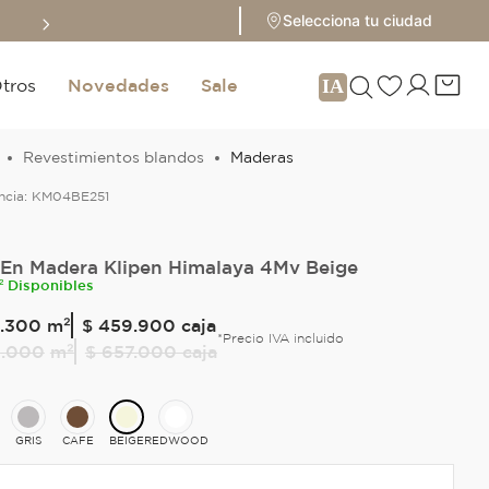
Paga con ADDI a cuotas con 0
Selecciona tu ciudad
tros
Novedades
Sale
Revestimientos blandos
Maderas
ncia:
KM04BE251
 En Madera Klipen Himalaya 4Mv Beige
² Disponibles
.
300
m²
$ 459.900
caja
*Precio IVA incluido
9
.
000
m²
$ 657.000
caja
GRIS
CAFE
BEIGE
REDWOOD