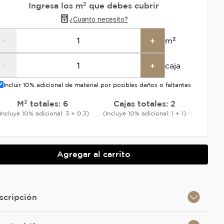
Ingresa los m² que debes cubrir
¿Cuanto necesito?
-
+
m²
-
+
caja
Incluir 10% adicional de material por posibles daños o faltantes
M² totales:
6
Cajas totales:
2
Incluye 10% adicional: 3 + 0.3)
(Incluye 10% adicional: 1 + 1)
Agregar al carrito
scripción