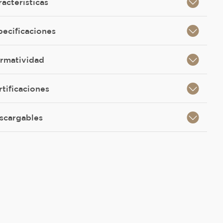
racterísticas
pecificaciones
rmatividad
rtificaciones
scargables