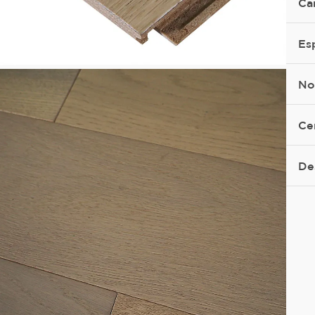
Ca
Es
No
Ce
De