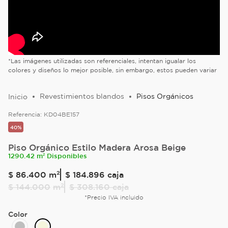
*Las imágenes utilizadas son referenciales, intentan igualar los
colores y diseños lo mejor posible, sin embargo, estos pueden variar
Revestimientos blandos
Pisos Orgánicos
Referencia:
KD04BE157
40%
Piso Orgánico Estilo Madera Arosa Beige
1290.42 m² Disponibles
$
86
.
400
m²
$ 184.896
caja
$
144
.
000
m²
$ 308.160
caja
*Precio IVA incluido
Color