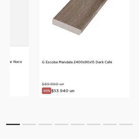
ra Duvar Nero
G Escoba Mandala 2400x90x15 Dark Café
$
89
.
900
un
nte
$
53
.
940
un
40%