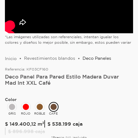
*Las imágenes utilizadas son referenciales, intentan igualar los
colores y diseños lo mejor posible, sin embargo, estos pueden variar
Revestimientos blandos
Deco Paneles
Referencia:
KF03CF160
Deco Panel Para Pared Estilo Madera Duvar
Mad Int XXL Café
Color
GRIS
ROJO
ROBLE
CAFE
$
149
.
400
,
12
m²
$ 538.199
caja
$ 896.998
caja
*Precio IVA incluido