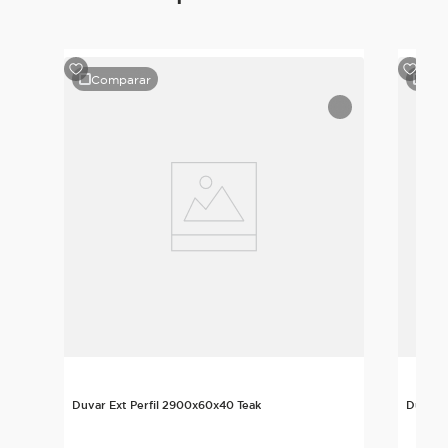
Comparar
Com
late
Duvar Ext Perfil 2900x60x40 Teak
Duvar 