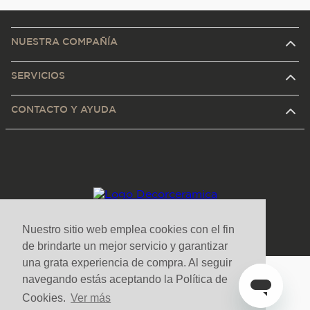
NUESTRA COMPAÑÍA
SERVICIOS
CONTACTO Y AYUDA
Nuestro sitio web emplea cookies con el fin
de brindarte un mejor servicio y garantizar
una grata experiencia de compra. Al seguir
navegando estás aceptando la Política de
Medios de pago y sitio seguro
Cookies.
Ver más