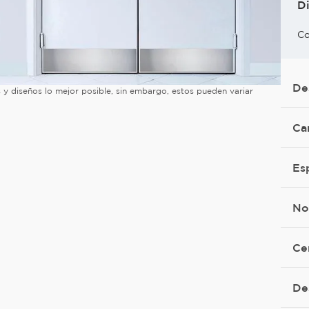
D
Co
De
es y diseños lo mejor posible, sin embargo, estos pueden variar
Ca
Es
No
Ce
De