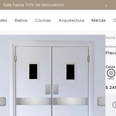
Sale hasta 70% de descuento!
Marcas
edes
Baños
Cocinas
Arquitectura
O
Refere
Plac
Color
GRIS
$
24