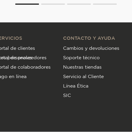
ERVICIOS
CONTACTO Y AYUDA
rtal de clientes
Cambios y devoluciones
tos personales
ortal de proveedores
Soporte técnico
rtal de colaboradores
Nuestras tiendas
go en línea
Servicio al Cliente
Línea Ética
SIC