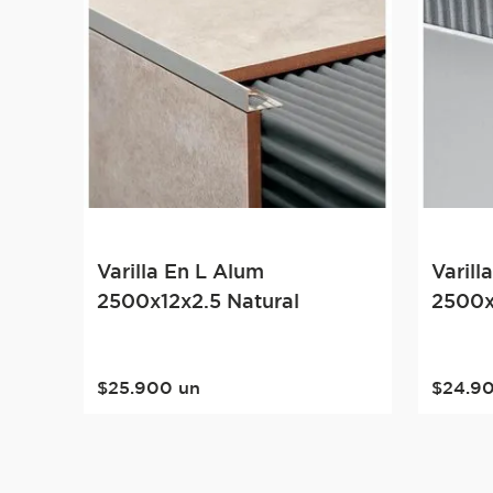
Varilla En L Alum
Varill
2500x12x2.5 Natural
2500x
$
25
.
900
un
$
24
.
9