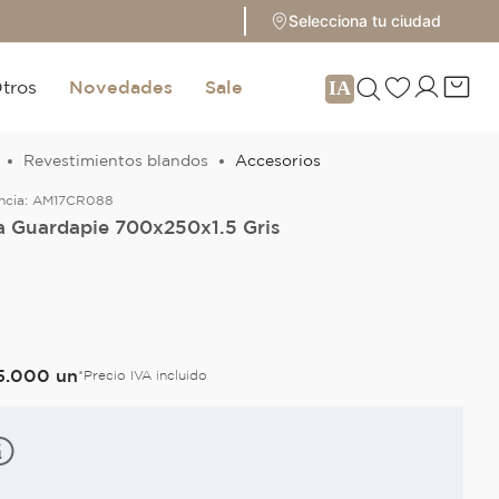
Selecciona tu ciudad
tros
Novedades
Sale
Revestimientos blandos
Accesorios
ncia:
AM17CR088
a Guardapie 700x250x1.5 Gris
5
.
000
un
*Precio IVA incluido