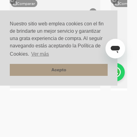
Comparar
Compara
Nuestro sitio web emplea cookies con el fin
de brindarte un mejor servicio y garantizar
una grata experiencia de compra. Al seguir
navegando estás aceptando la Política de
Cookies.
Ver más
Acepto
Stock Final
G Escoba 2440x80x12 Gris
Reductor Lum
$
59
.
900
un
$
39
.
900
un
$
47
.
92
20%