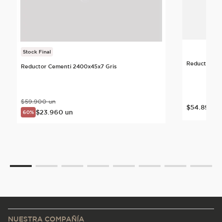
Stock Final
Reductor Ce
Reductor Cementi 2400x45x7 Gris
$
59
.
900
un
$
54
.
899
u
$
23
.
960
un
60%
NUESTRA COMPAÑÍA