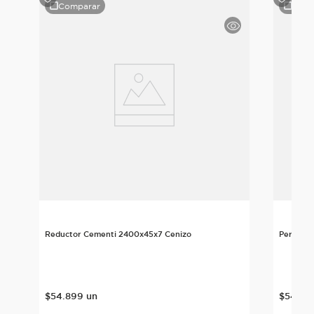
Comparar
Comp
izo
Reductor Cementi 2400x45x7 Cenizo
Perfil T
$
54
.
899
un
$
54
.
89