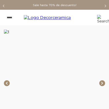
Sale hasta 70% de descuento!