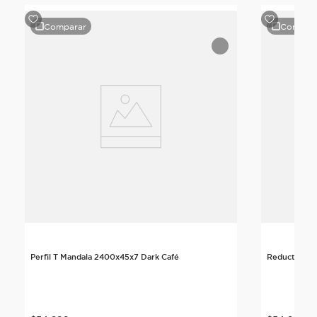
Comparar
Compar
Perfil T Mandala 2400x45x7 Dark Café
Reductor Ma