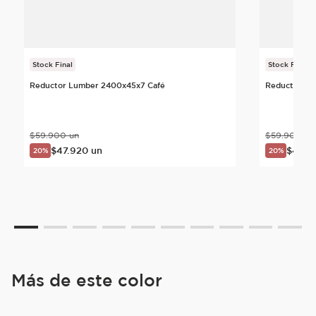
Stock Final
Stock Final
Reductor Lumber 2400x45x7 Café
Reductor Da
$
59
.
900
un
$
59
.
900
un
$
47
.
920
un
$
47
.
9
20%
20%
Más de este color