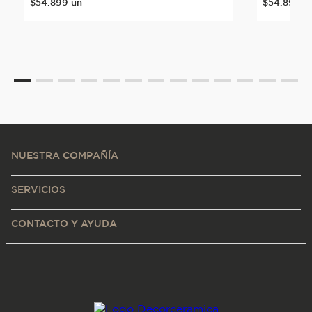
$
54
.
899
un
$
54
.
899
u
NUESTRA COMPAÑÍA
SERVICIOS
CONTACTO Y AYUDA