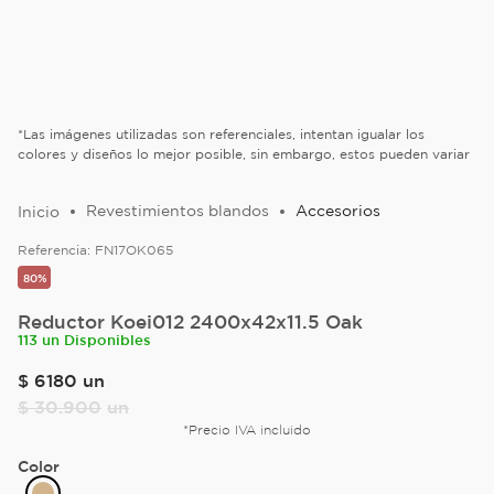
*Las imágenes utilizadas son referenciales, intentan igualar los
colores y diseños lo mejor posible, sin embargo, estos pueden variar
Revestimientos blandos
Accesorios
Referencia:
FN17OK065
80%
Reductor Koei012 2400x42x11.5 Oak
113 un Disponibles
$
6180
un
$
30
.
900
un
*Precio IVA incluido
Color