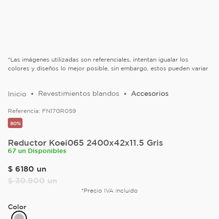
*Las imágenes utilizadas son referenciales, intentan igualar los
colores y diseños lo mejor posible, sin embargo, estos pueden variar
Revestimientos blandos
Accesorios
Referencia:
FN17GR059
80%
Reductor Koei065 2400x42x11.5 Gris
67 un Disponibles
$
6180
un
$
30
.
900
un
*Precio IVA incluido
Color