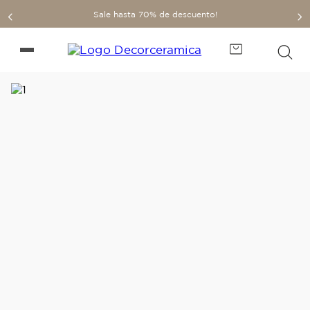
Sale hasta 70% de descuento!