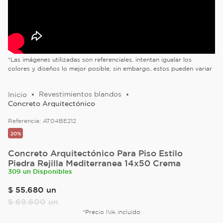
*Las imágenes utilizadas son referenciales, intentan igualar los
colores y diseños lo mejor posible, sin embargo, estos pueden variar
Revestimientos blandos
Concreto Arquitectónico
Referencia:
AT04BE212
20%
Concreto Arquitectónico Para Piso Estilo
Piedra Rejilla Mediterranea 14x50 Crema
309 un Disponibles
$
55
.
680
un
$
69
.
600
un
*Precio IVA incluido