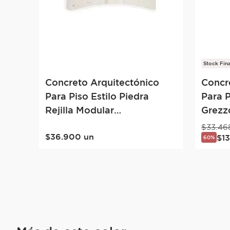
Stock Fina
Concreto Arquitectónico
Concr
Para Piso Estilo Piedra
Para P
Rejilla Modular
Grezzo
Mediterranea 9.5x14 Crem
9.5x14
$
33
.
46
$
36
.
900
un
$
1
60%