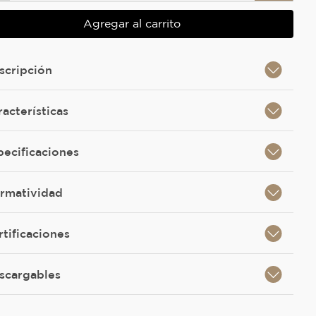
Agregar al carrito
scripción
racterísticas
pecificaciones
rmatividad
rtificaciones
scargables