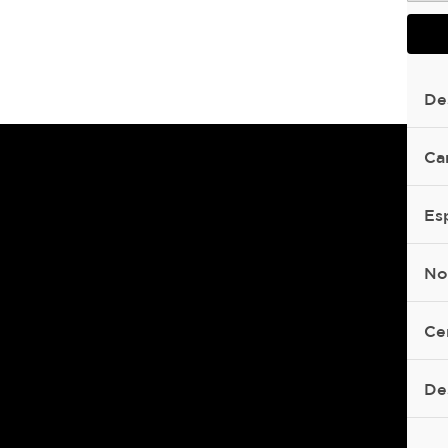
De
Ca
Es
No
Ce
De