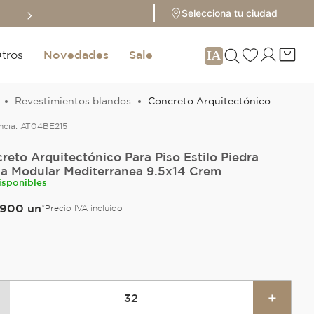
Sale hasta 70% 
Selecciona tu ciudad
tros
Novedades
Sale
Revestimientos blandos
Concreto Arquitectónico
ncia:
AT04BE215
reto Arquitectónico Para Piso Estilo Piedra
lla Modular Mediterranea 9.5x14 Crem
isponibles
900
un
*Precio IVA incluido
＋