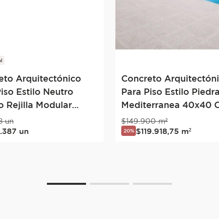
l
eto Arquitectónico
Concreto Arquitectón
iso Estilo Neutro
Para Piso Estilo Piedr
 Rejilla Modular
Mediterranea 40x40 
 Gris
8
un
$
149
.
900
m²
3
.
387
un
$
119
.
918
,
75
m²
20%