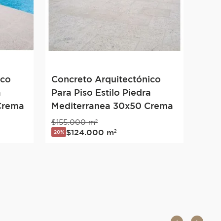
ico
Concreto Arquitectónico
a
Para Piso Estilo Piedra
Crema
Mediterranea 30x50 Crema
$
155
.
000
m²
$
124
.
000
m²
20%