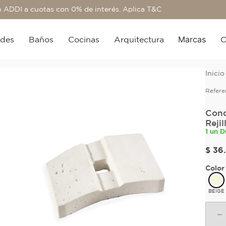
 ADDI a cuotas con 0% de interés. Aplica T&C
Marcas
edes
Baños
Cocinas
Arquitectura
O
Refere
Conc
Reji
1 un D
$
36
.
Color
BEIGE
－