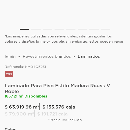
*Las imágenes utilizadas son referenciales, intentan igualar los
colores y diseños lo mejor posible, sin embargo, estos pueden variar
Revestimientos blandos
Laminados
Referencia:
KM04OE231
20%
Laminado Para Piso Estilo Madera Reuss V
Roble
1857.21 m² Disponibles
$
63
.
919
,
98
m²
$ 153.376
caja
$
79
.
900
m²
$ 191.721
caja
*Precio IVA incluido
Color