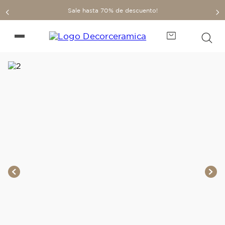
Sale hasta 70% de descuento!