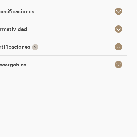
pecificaciones
rmatividad
rtificaciones
5
scargables