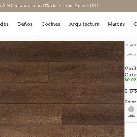
 ADDI a cuotas con 0% de interés. Aplica T&C
Marcas
edes
Baños
Cocinas
Arquitectura
O
Refere
Viní
Cara
80.02
$
173
Color
GRIS