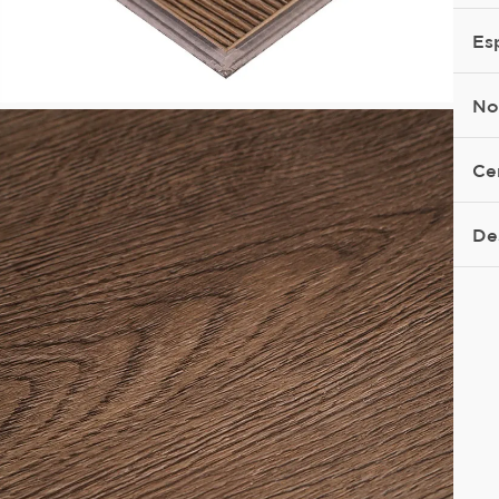
Es
No
Ce
De