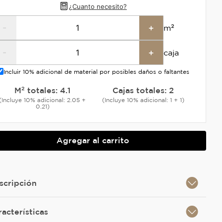
¿Cuanto necesito?
-
+
m²
-
+
caja
Incluir 10% adicional de material por posibles daños o faltantes
M² totales:
4.1
Cajas totales:
2
(Incluye 10% adicional: 2.05 +
(Incluye 10% adicional: 1 + 1)
0.21)
Agregar al carrito
scripción
racterísticas