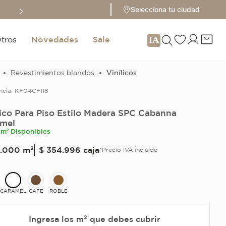
Sale hasta 70% 
Selecciona tu ciudad
tros
Novedades
Sale
Revestimientos blandos
Vinílicos
ncia:
KF04CF118
lico Para Piso Estilo Madera SPC Cabanna
mel
 m² Disponibles
.
000
m²
$ 354.996
caja
*Precio IVA incluido
CARAMEL
CAFE
ROBLE
Ingresa los m² que debes cubrir