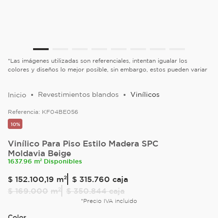
*Las imágenes utilizadas son referenciales, intentan igualar los
colores y diseños lo mejor posible, sin embargo, estos pueden variar
Revestimientos blandos
Vinílicos
Referencia:
KF04BE056
10%
Vinílico Para Piso Estilo Madera SPC
Moldavia Beige
1637.96 m² Disponibles
$
152
.
100
,
19
m²
$ 315.760
caja
$
169
.
000
m²
$ 350.844
caja
*Precio IVA incluido
Color