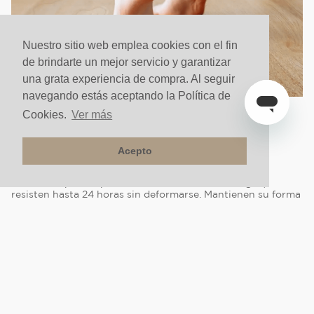
Nuestro sitio web emplea cookies con el fin
de brindarte un mejor servicio y garantizar
una grata experiencia de compra. Al seguir
navegando estás aceptando la Política de
Cookies.
Ver más
PROTECCIÓN TOTAL
TECNOLOGÍA RESISTENCIA AL
Acepto
AGUA
Diseñados para soportar contacto directo con agua,
resisten hasta 24 horas sin deformarse. Mantienen su forma
y funcionalidad intactas, brindando seguridad, confianza y
durabilidad en espacios donde la humedad es un reto
constante.
Quienes vieron este producto
también compraron