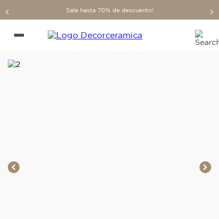
Sale hasta 70% de descuento!