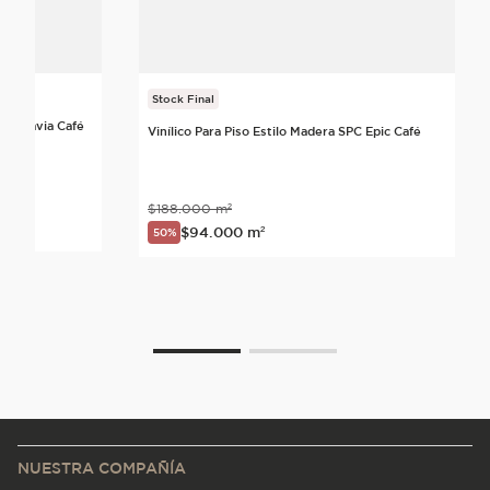
Stock Final
 Moldavia Café
Vinílico Para Piso Estilo Madera SPC Epic Café
$
188
.
000
m²
$
94
.
000
m²
50%
NUESTRA COMPAÑÍA