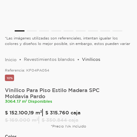
*Las imágenes utilizadas son referenciales, intentan igualar los
colores y diseños lo mejor posible, sin embargo, estos pueden variar
Revestimientos blandos
Vinílicos
Referencia:
KF04PA054
10%
Vinílico Para Piso Estilo Madera SPC
Moldavia Pardo
3064.17 m² Disponibles
$
152
.
100
,
19
m²
$ 315.760
caja
$
169
.
000
m²
$ 350.844
caja
*Precio IVA incluido
Color