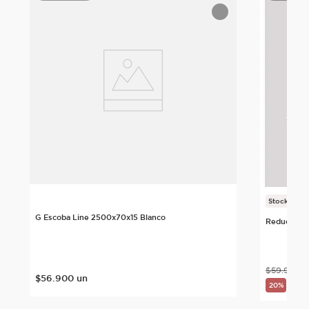
é
Stock Final
G Escoba Line 2500x70x15 Blanco
Reductor 
$
59
.
900
u
$
56
.
900
un
$
47
.
20%