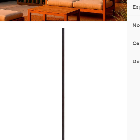
Es
No
Ce
De