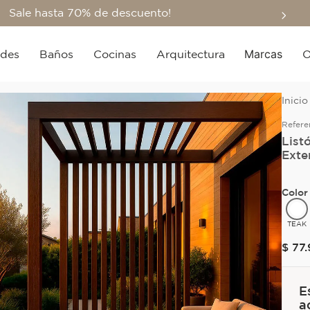
Sale hasta 70% de descuento!
Marcas
edes
Baños
Cocinas
Arquitectura
O
Refere
List
Exte
Color
TEAK
$
77
.
E
a