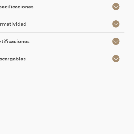
pecificaciones
rmatividad
rtificaciones
scargables