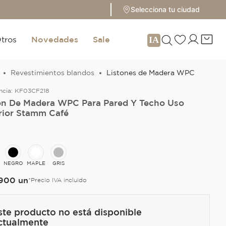
Selecciona tu ciudad
tros
Novedades
Sale
Revestimientos blandos
Listones de Madera WPC
ncia:
KF03CF218
ón De Madera WPC Para Pared Y Techo Uso
rior Stamm Café
NEGRO
MAPLE
GRIS
900
un
*Precio IVA incluido
ste producto no está disponible
ctualmente