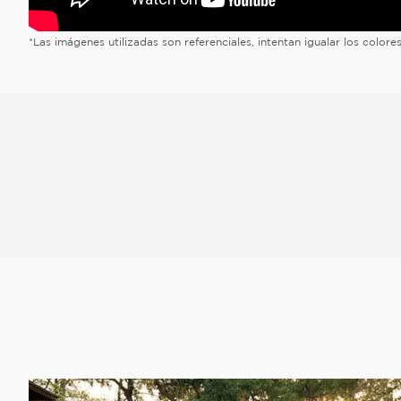
*Las imágenes utilizadas son referenciales, intentan igualar los color