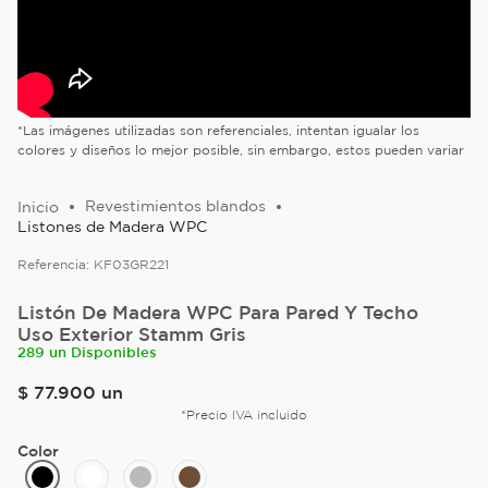
*Las imágenes utilizadas son referenciales, intentan igualar los
colores y diseños lo mejor posible, sin embargo, estos pueden variar
Revestimientos blandos
Listones de Madera WPC
Referencia:
KF03GR221
Listón De Madera WPC Para Pared Y Techo
Uso Exterior Stamm Gris
289 un Disponibles
$
77
.
900
un
*Precio IVA incluido
Color