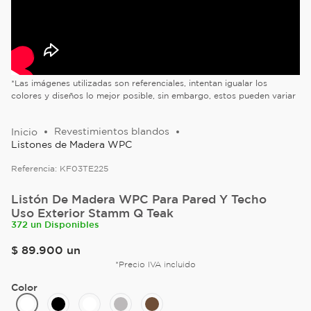
*Las imágenes utilizadas son referenciales, intentan igualar los
colores y diseños lo mejor posible, sin embargo, estos pueden variar
Revestimientos blandos
Listones de Madera WPC
Referencia:
KF03TE225
Listón De Madera WPC Para Pared Y Techo
Uso Exterior Stamm Q Teak
372 un Disponibles
$
89
.
900
un
*Precio IVA incluido
Color