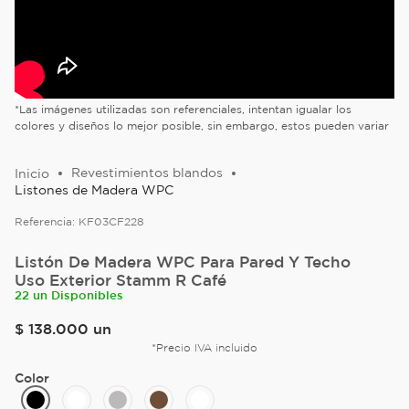
*Las imágenes utilizadas son referenciales, intentan igualar los
colores y diseños lo mejor posible, sin embargo, estos pueden variar
Revestimientos blandos
Listones de Madera WPC
Referencia:
KF03CF228
Listón De Madera WPC Para Pared Y Techo
Uso Exterior Stamm R Café
22 un Disponibles
$
138
.
000
un
*Precio IVA incluido
Color