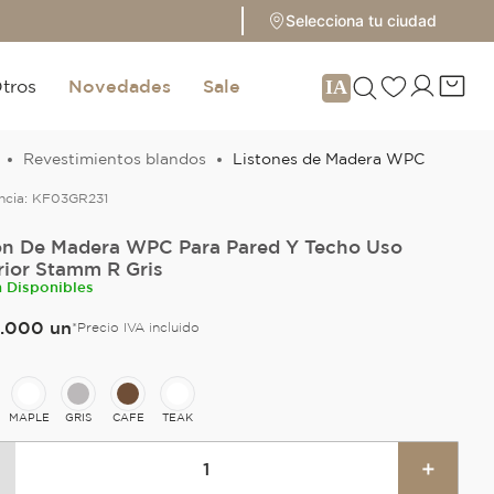
Selecciona tu ciudad
tros
Novedades
Sale
Revestimientos blandos
Listones de Madera WPC
ncia:
KF03GR231
ón De Madera WPC Para Pared Y Techo Uso
rior Stamm R Gris
n Disponibles
.
000
un
*Precio IVA incluido
O
MAPLE
GRIS
CAFE
TEAK
＋