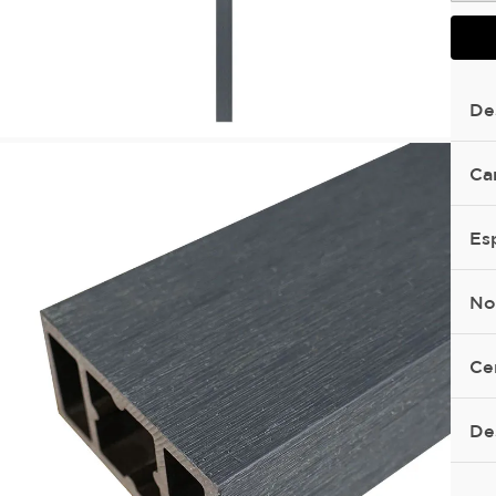
De
Ca
Es
No
Ce
De