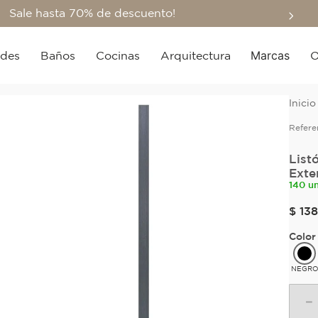
Sale hasta 70% de descuento!
Marcas
edes
Baños
Cocinas
Arquitectura
O
Refere
List
Exte
140 u
$
138
Color
NEGR
－