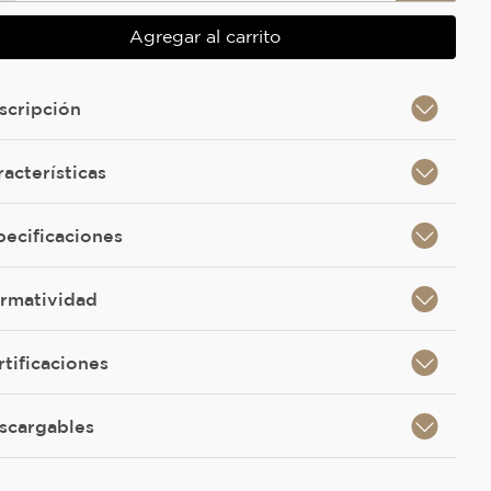
Agregar al carrito
scripción
racterísticas
pecificaciones
rmatividad
rtificaciones
scargables