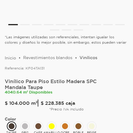
*Las imágenes utilizadas son referenciales, intentan igualar los
colores y diseños lo mejor posible, sin embargo, estos pueden variar
Revestimientos blandos
Vinílicos
Referencia:
KF04TA131
Vinílico Para Piso Estilo Madera SPC
Mandala Taupe
4040.64 m² Disponibles
$
104
.
000
m²
$ 228.385
caja
*Precio IVA incluido
Color
TAUPE
GRIS
CAFE
AMARILLO
OCRE
ROBLE
BEIGE