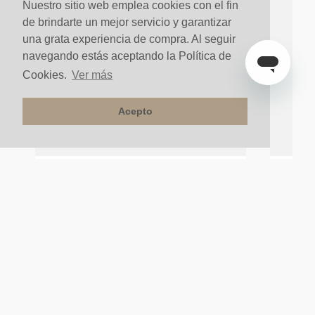
Nuestro sitio web emplea cookies con el fin
de brindarte un mejor servicio y garantizar
una grata experiencia de compra. Al seguir
navegando estás aceptando la Política de
Cookies.
Ver más
Acepto
G Escoba Line 2500x70x15 Blanco
Reductor
$
56
.
900
un
$
54
.
899