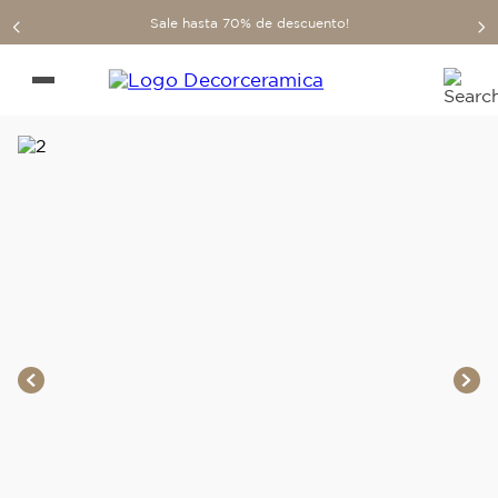
Sale hasta 70% de descuento!