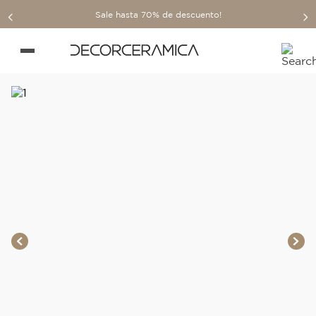
Sale hasta 70% de descuento!