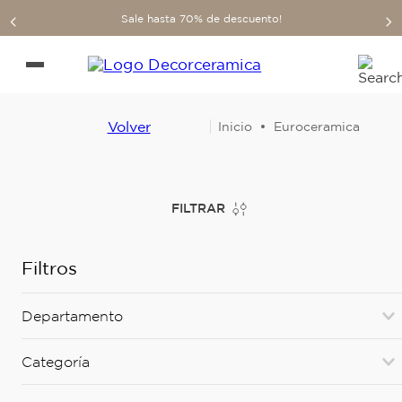
Sale hasta 70% de descuento!
Volver
Euroceramica
FILTRAR
Filtros
Departamento
Baños
(
3
)
Categoría
Sanitarios Dos Piezas
(
2
)