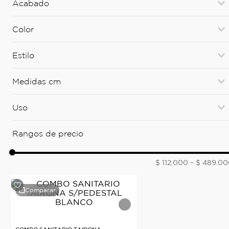
Acabado
Lavamanos
(
1
)
BRILLANTE
(
3
)
Color
BLANCO
(
3
)
Estilo
Vessel
(
1
)
Medidas cm
2 PIEZAS REDONDO
(
2
)
31
(
1
)
Uso
Sanitario
(
2
)
Rangos de precio
$ 112.000
–
$ 489.00
Comparar