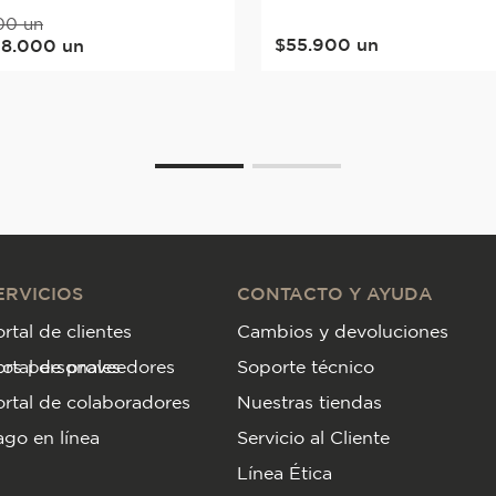
00
un
$
55
.
900
un
68
.
000
un
ERVICIOS
CONTACTO Y AYUDA
rtal de clientes
Cambios y devoluciones
tos personales
ortal de proveedores
Soporte técnico
rtal de colaboradores
Nuestras tiendas
go en línea
Servicio al Cliente
Línea Ética