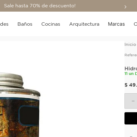
Sale hasta 70% de descuento!
Marcas
edes
Baños
Cocinas
Arquitectura
O
Refere
Hidr
11 un 
$
49
.
－