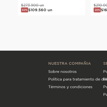
$
273
.
900
un
$
210
.
0
$
109
.
560
un
$
1
60%
20%
NUESTRA COMPAÑIA
S
Sobre nosotros
Po
Política para tratamiento de da
P
Términos y condiciones
Po
Pa