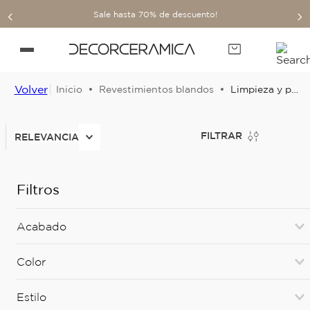
Sale hasta 70% de descuento!
Volver
Revestimientos blandos
Limpieza y proteccion
FILTRAR
RELEVANCIA
Filtros
Acabado
MATE
(
6
)
Color
BRILLANTE
(
1
)
CAFE
(
1
)
SEMIBRILLANTE
(
2
)
Estilo
MARRON
(
1
)