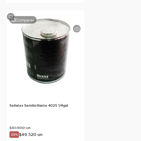
Comparar
Sellatex Semibrillante 4025 1/4gal
$
61
.
900
un
$
49
.
520
un
20%