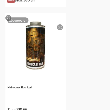
$
109
.
560
un
60%
Comparar
Hidrocast Eco 1gal
$
155
.
000
un