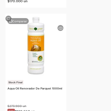
$
170
.
000
un
Comparar
Stock Final
Aqua Oil Renovador De Parquet 1000ml
$
273
.
900
un