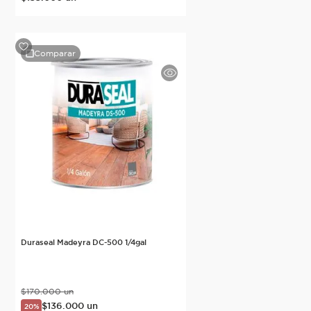
Comparar
Duraseal Madeyra DC-500 1/4gal
$
170
.
000
un
$
136
.
000
un
20%