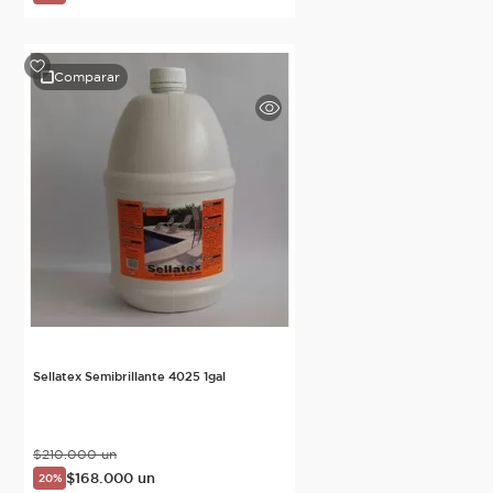
Comparar
Sellatex Semibrillante 4025 1gal
$
210
.
000
un
$
168
.
000
un
20%