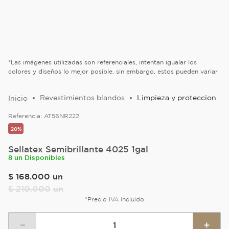
*Las imágenes utilizadas son referenciales, intentan igualar los
colores y diseños lo mejor posible, sin embargo, estos pueden variar
Revestimientos blandos
Limpieza y proteccion
Referencia:
AT56NR222
20%
Sellatex Semibrillante 4025 1gal
8 un Disponibles
$
168
.
000
un
$
210
.
000
un
*Precio IVA incluido
－
＋