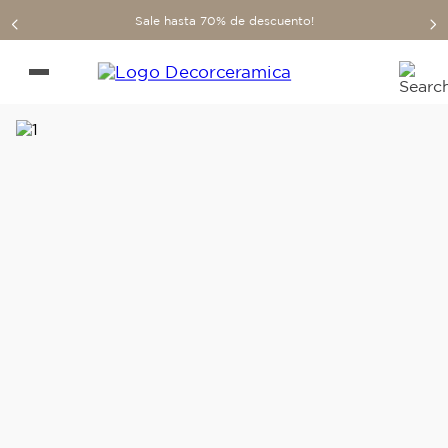
Sale hasta 70% de descuento!